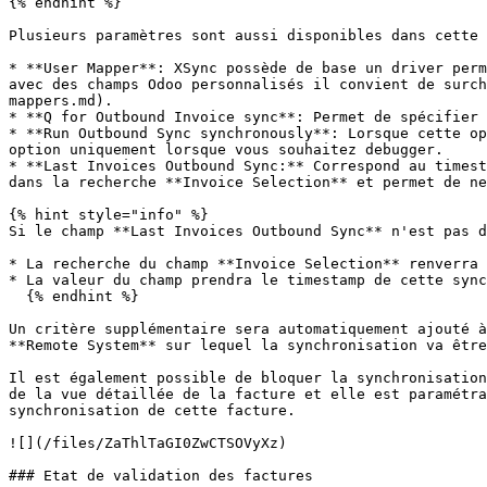
{% endhint %}

Plusieurs paramètres sont aussi disponibles dans cette 
* **User Mapper**: XSync possède de base un driver perm
avec des champs Odoo personnalisés il convient de surch
mappers.md).

* **Q for Outbound Invoice sync**: Permet de spécifier 
* **Run Outbound Sync synchronously**: Lorsque cette op
option uniquement lorsque vous souhaitez debugger.

* **Last Invoices Outbound Sync:** Correspond au timest
dans la recherche **Invoice Selection** et permet de ne
{% hint style="info" %}

Si le champ **Last Invoices Outbound Sync** n'est pas d
* La recherche du champ **Invoice Selection** renverra 
* La valeur du champ prendra le timestamp de cette sync
  {% endhint %}

Un critère supplémentaire sera automatiquement ajouté à
**Remote System** sur lequel la synchronisation va être
Il est également possible de bloquer la synchronisation
de la vue détaillée de la facture et elle est paramétra
synchronisation de cette facture.

![](/files/ZaThlTaGI0ZwCTSOVyXz)

### Etat de validation des factures
