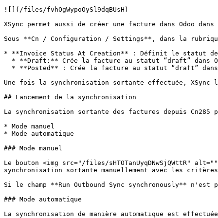
![](/files/fvhOgWypoOySl9dqBUsH)

XSync permet aussi de créer une facture dans Odoo dans 
Sous **Cn / Configuration / Settings**, dans la rubriqu
* **Invoice Status At Creation** : Définit le statut de
  * **Draft:** Crée la facture au statut “draft” dans Odoo.

  * **Posted** : Crée la facture au statut “draft” dans Odoo  puis la valide dans un second temps.

Une fois la synchronisation sortante effectuée, XSync l
## Lancement de la synchronisation

La synchronisation sortante des factures depuis Cn285 p
* Mode manuel

* Mode automatique

### Mode manuel

Le bouton <img src="/files/sHTOTanUyqDNwSjQWttR" alt=""
synchronisation sortante manuellement avec les critères
Si le champ **Run Outbound Sync synchronously** n'est p
### Mode automatique

La synchronisation de manière automatique est effectuée