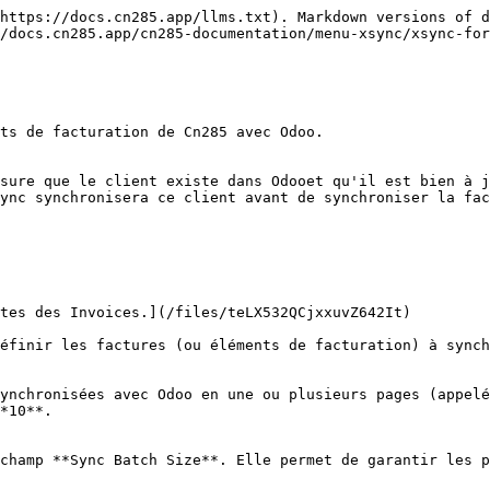
https://docs.cn285.app/llms.txt). Markdown versions of d
/docs.cn285.app/cn285-documentation/menu-xsync/xsync-for
ts de facturation de Cn285 avec Odoo.

sure que le client existe dans Odooet qu'il est bien à j
ync synchronisera ce client avant de synchroniser la fac
tes des Invoices.](/files/teLX532QCjxxuvZ642It)

éfinir les factures (ou éléments de facturation) à synch
ynchronisées avec Odoo en une ou plusieurs pages (appelé
*10**.

champ **Sync Batch Size**. Elle permet de garantir les p