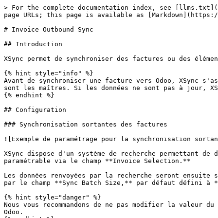
> For the complete documentation index, see [llms.txt](
page URLs; this page is available as [Markdown](https:/
# Invoice Outbound Sync

## Introduction

XSync permet de synchroniser des factures ou des élémen
{% hint style="info" %}

Avant de synchroniser une facture vers Odoo, XSync s'as
sont les maîtres. Si les données ne sont pas à jour, XS
{% endhint %}

## Configuration

### Synchronisation sortantes des factures

![Exemple de paramétrage pour la synchronisation sortan
XSync dispose d'un système de recherche permettant de d
paramétrable via le champ **Invoice Selection.**

Les données renvoyées par la recherche seront ensuite s
par le champ **Sync Batch Size,** par défaut défini à *
{% hint style="danger" %}

Nous vous recommandons de ne pas modifier la valeur du 
Odoo.
